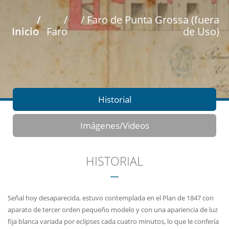
/
/
/ Faro de Punta Grossa (fuera
Inicio
Faro
de Uso)
Historial
Imágenes/Videos
HISTORIAL
Señal hoy desaparecida, estuvo contemplada en el Plan de 1847 con
aparato de tercer orden pequeño modelo y con una apariencia de luz
fija blanca variada por eclipses cada cuatro minutos, lo que le confería