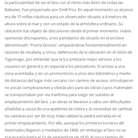
la particularidad de ser el faro con el ritmo más lento de todas las
Baleares. Fue proyectado por Emili Pou. En aquel momento su alcance
era de 15 millas náuticas para un observador situado a 4 metros de
altura sobre el mar y con un estado de la atmósfera ordinario. Su
ubicación fue objeto de discusiones desde el primer momento. Había
opiniones discrepantes, unos partidarios de situarlo en el enclave
denominado “Punta Grossa”, amparándose fundamentalmente en
razones de recalada, y otros, defensores de la ubicación en el Islote de
Tagomago, por entender que la luz prestaría mejor servicio a los
usuarios en general y en especial a los pescadores. El acceso a una
zona acantilada, y en un promontorio a unos dos kilómetros y medio
de distancia del lugar más cercano con camino de acceso, introdujeron
no pocas complicaciones y obstáculos para las obras cuyos materiales
se transportaban por vía marítima para luego ser subidos al
emplazamiento del faro. Las obras se llevaron a cabo con dificultades
añadidas a causa de una epidemia de cólera y la necesidad de cambiar
las canteras por ser de muy mala calidad la piedra extraída en el
primer emplazamiento. Por ello, aunque los primeros torreros allí
destinados llegaron a mediados de 1868, sin embargo el faro no se
inauguraría hasta el 15 de septiembre de 1870. Al poco tiempo de