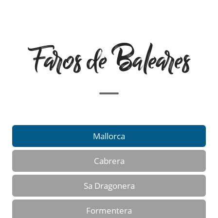
Faros de Baleares
Mallorca
Cabrera
Sa Dragonera
Formentera