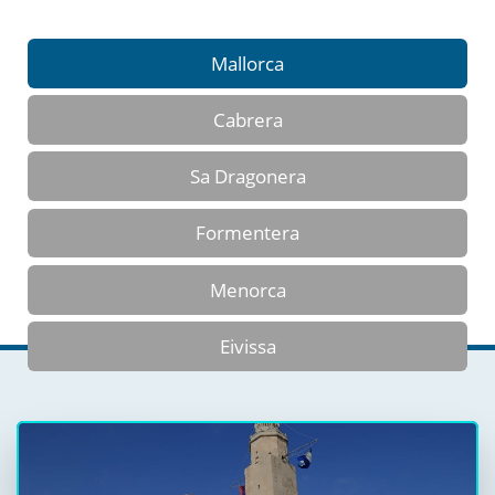
Mallorca
Cabrera
Sa Dragonera
Formentera
Menorca
Eivissa