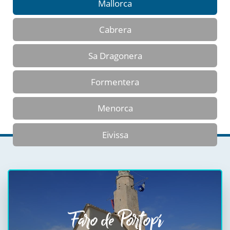
Mallorca
Cabrera
Sa Dragonera
Formentera
Menorca
Eivissa
Faro de Portopí