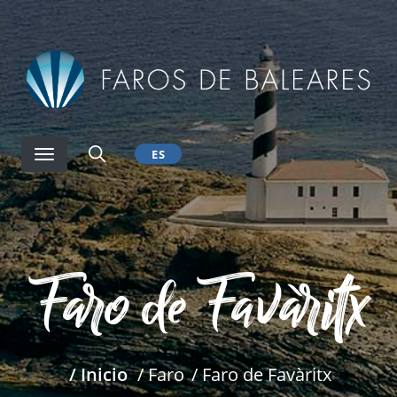
Pasar
al
contenido
principal
ES
Faro de Favàritx
/ Inicio
/ Faro
/ Faro de Favàritx