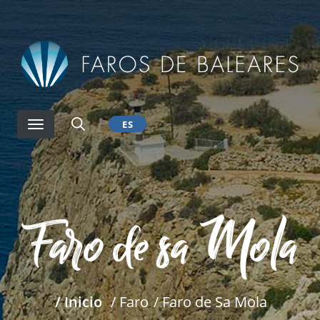
Pasar
al
contenido
principal
ES
Faro de sa Mola
/ Inicio
/ Faro
/ Faro de Sa Mola