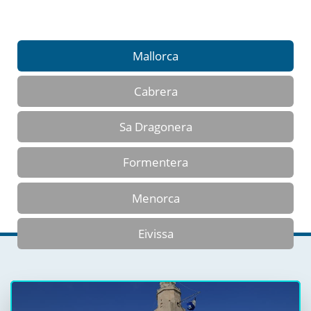
Mallorca
Cabrera
Sa Dragonera
Formentera
Menorca
Eivissa