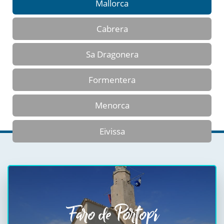
Mallorca
Cabrera
Sa Dragonera
Formentera
Menorca
Eivissa
Faro de Portopí