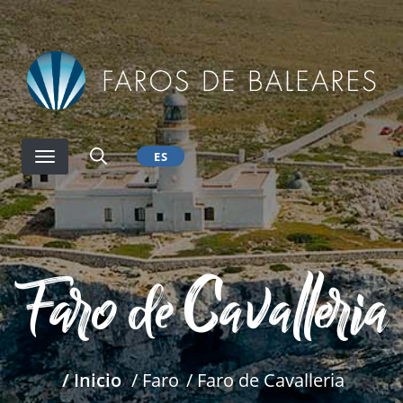
Pasar
al
contenido
principal
ES
Faro de Cavalleria
/ Inicio
/ Faro
/ Faro de Cavalleria