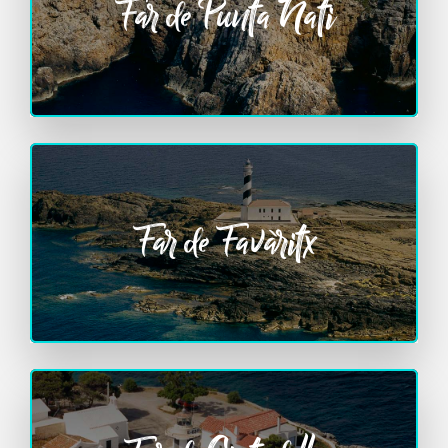
Far de Punta Nati
Far de Favàritx