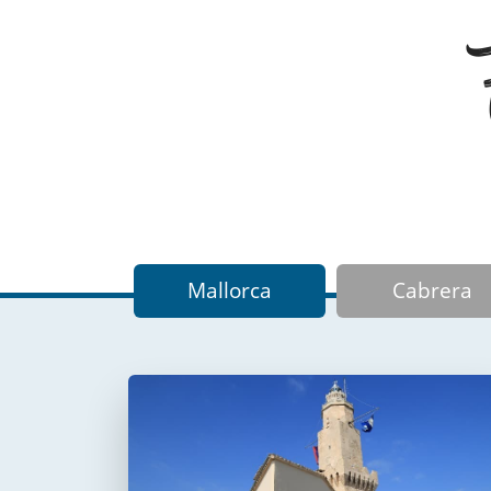
Mallorca
Cabrera
Faro de Portopí