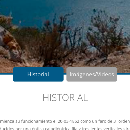
Historial
Imágenes/Videos
HISTORIAL
mienza su funcionamiento el 20-03-1852 como un faro de 3º orden 
cidos por una óptica catadióptrica fija y tres lentes verticales gir