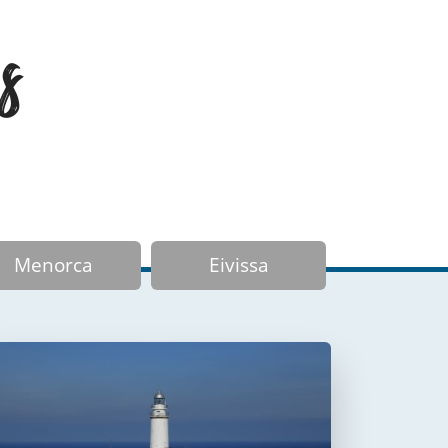
s
Menorca
Eivissa
Faro de Formentor