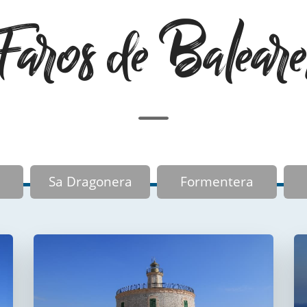
Faros de Baleare
Sa Dragonera
Formentera
Faro del puerto de
Palma