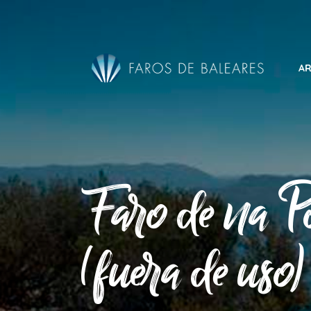
Pasar
al
contenido
principal
AR
Faro de na P
(fuera de uso)