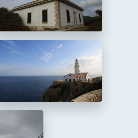
Aucanada
Faro de Capdepera