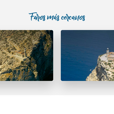
Faros más cercanos
e Tramuntana
Far de Lle