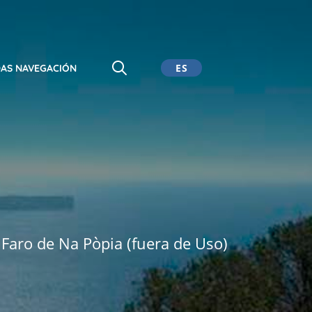
ES
AS NAVEGACIÓN
CA
EN
DE
 Faro de Na Pòpia (fuera de Uso)