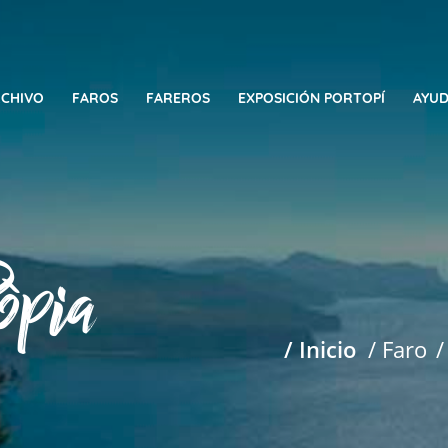
CHIVO
FAROS
FAREROS
EXPOSICIÓN PORTOPÍ
AYUD
òpia
/ Inicio
/ Faro
/