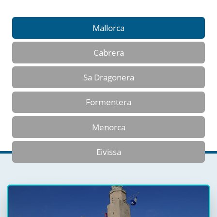
Mallorca
Cabrera
Sa Dragonera
Formentera
Menorca
Eivissa