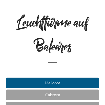
Leuchttürme auf
Baleares
Mallorca
Cabrera