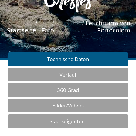
Crestes
/
/
/ Leuchtturm von
Startseite
Faro
Portocolom
Technische Daten
Verlauf
360 Grad
Bilder/Videos
Staatseigentum