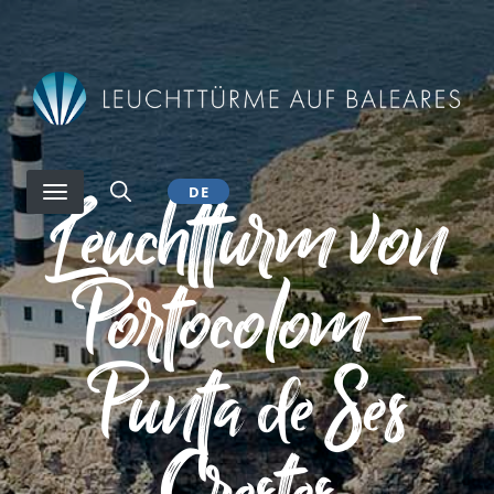
Direkt
zum
Inhalt
Leuchtturm von
DE
Portocolom –
Punta de Ses