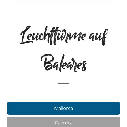
Leuchttürme auf
Baleares
Mallorca
Cabrera