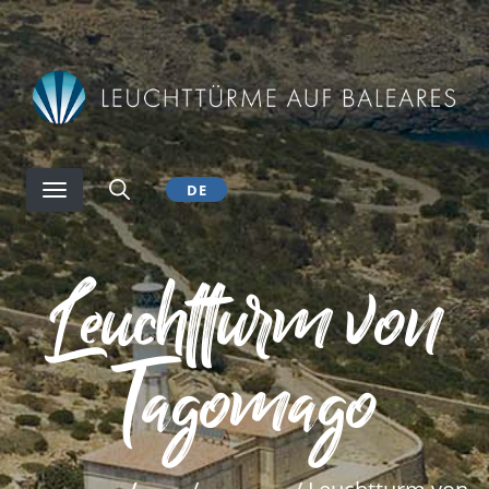
Direkt
zum
Inhalt
DE
Leuchtturm von
Tagomago