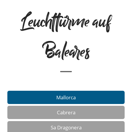
Leuchttürme auf
Baleares
Mallorca
Cabrera
Sa Dragonera