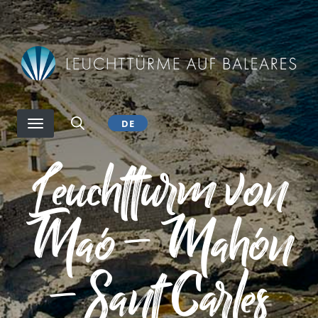
Direkt
zum
Inhalt
DE
Leuchtturm von
Maó – Mahón
– Sant Carles