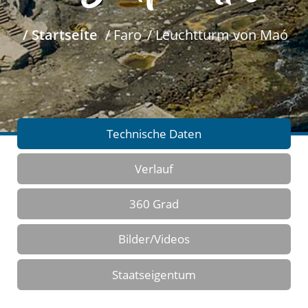
/ Startseite
/ Faro
/ Leuchtturm von Maó
Technische Daten
Verlauf
360 Grad
Bilder/Videos
Staatseigentum