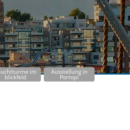
euchtturme im
Ausstellung in
blickfeld
Portopí