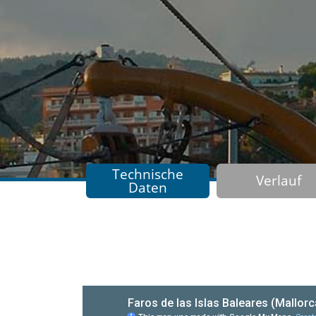
Technische
Verlauf
Daten