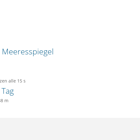
 Meeresspiegel
zen alle 15 s
 Tag
38 m