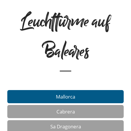
Leuchttürme auf
Baleares
Mallorca
Cabrera
Sa Dragonera