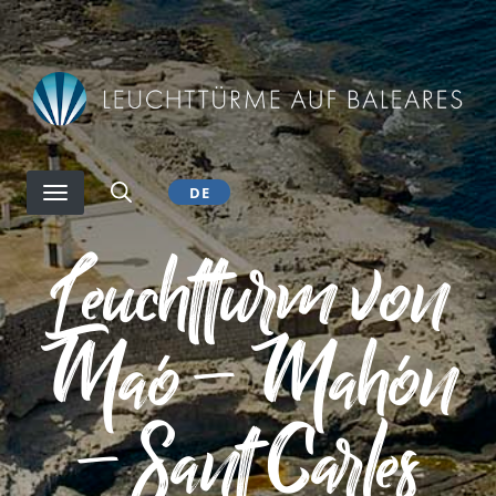
Direkt
zum
Inhalt
DE
Leuchtturm von
Maó – Mahón
– Sant Carles