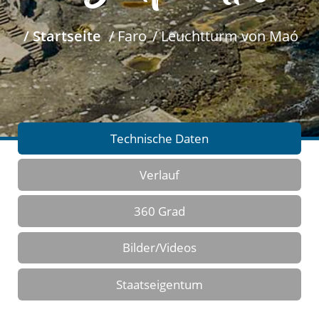
/ Startseite
/ Faro
/ Leuchtturm von Maó
Technische Daten
Verlauf
360 Grad
Bilder/Videos
Staatseigentum