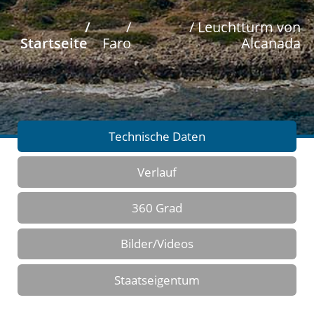
/
/
/ Leuchtturm von
Startseite
Faro
Alcanada
Technische Daten
Verlauf
360 Grad
Bilder/Videos
Staatseigentum