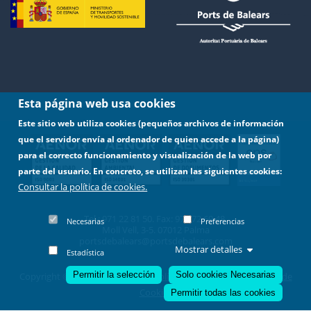
Esta página web usa cookies
Este sitio web utiliza cookies (pequeños archivos de información
que el servidor envía al ordenador de quien accede a la página)
para el correcto funcionamiento y visualización de la web por
parte del usuario. En concreto, se utilizan las siguientes cookies:
Consultar la política de cookies.
Tel.: 971 22 81 50. Fax: 971 72 69 48.
Necesarias
Preferencias
Moll Vell, 3-5. 07012 Palma
portsdebalears@portsdebalears.com
Mostrar detalles
Estadística
Permitir la selección
Solo cookies Necesarias
Copyright © 2022 -
Aviso Legal
|
Política de Privacidad
|
Política de
Revocar consentimiento
Cookies
Permitir todas las cookies