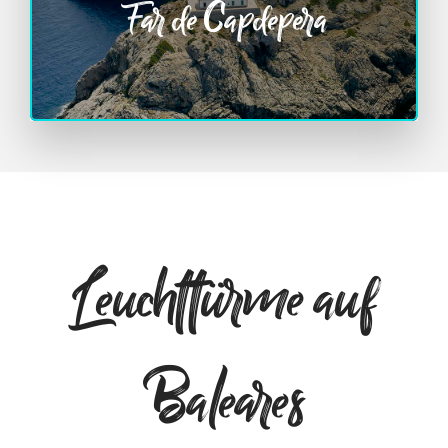
Far de Capdepera
Leuchttürme auf
Baleares