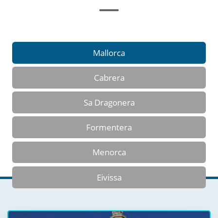
Mallorca
Cabrera
Sa Dragonera
Formentera
Menorca
Eivissa