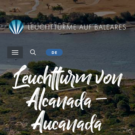
Direkt
zum
Inhalt
DE
Leuchtturm von
Alcanada –
Aucanada