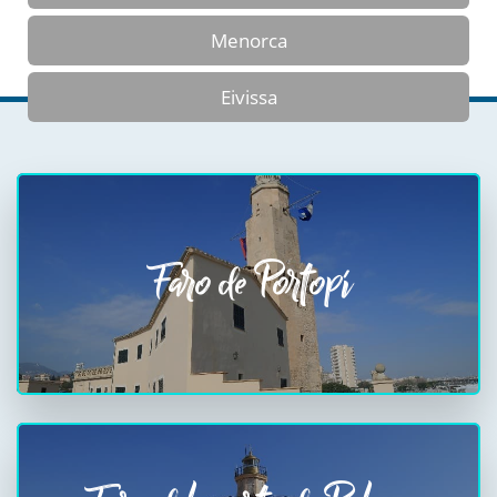
Menorca
Eivissa
Faro de Portopí