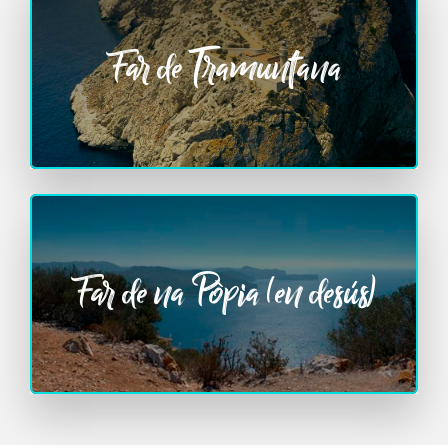
Far de Tramuntana
Far de na Pòpia (en desús)