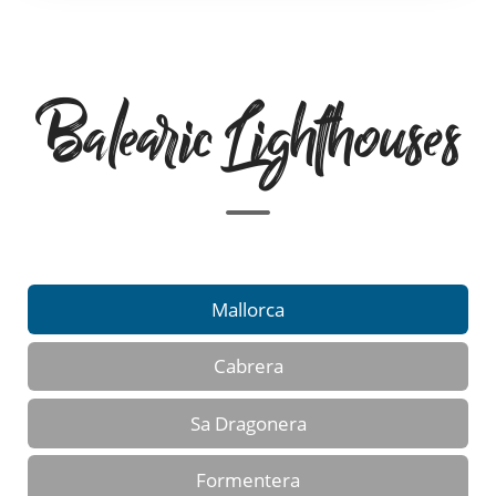
Balearic Lighthouses
Mallorca
Cabrera
Sa Dragonera
Formentera