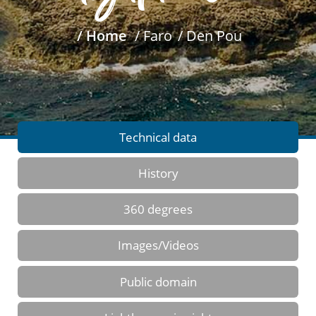
/ Home
/ Faro
/ Den Pou
Technical data
History
360 degrees
Images/Videos
Public domain