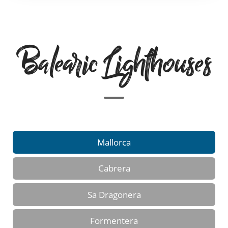
Balearic Lighthouses
Mallorca
Cabrera
Sa Dragonera
Formentera