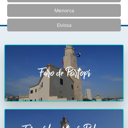
Menorca
Eivissa
Faro de Portopí