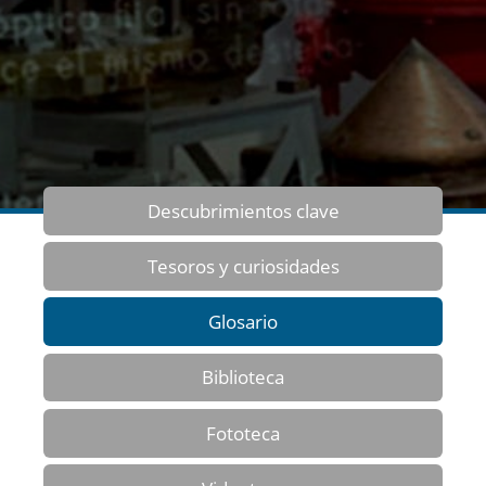
Descubrimientos clave
Tesoros y curiosidades
Glosario
Biblioteca
Fototeca