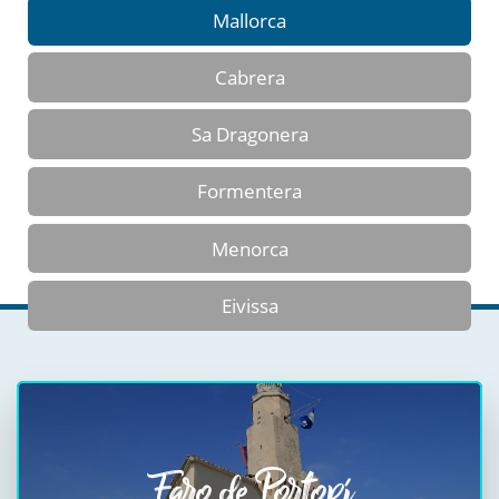
Mallorca
Cabrera
Sa Dragonera
Formentera
Menorca
Eivissa
Faro de Portopí