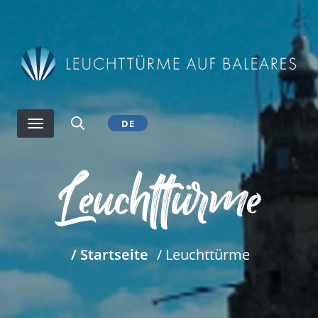
Direkt
zum
Inhalt
DE
Leuchttürme
/ Startseite
/ Leuchttürme