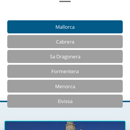
Mallorca
Cabrera
Sa Dragonera
Formentera
Menorca
Eivissa