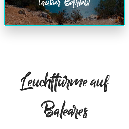
(außer Betrieb)
Leuchttürme auf
Baleares