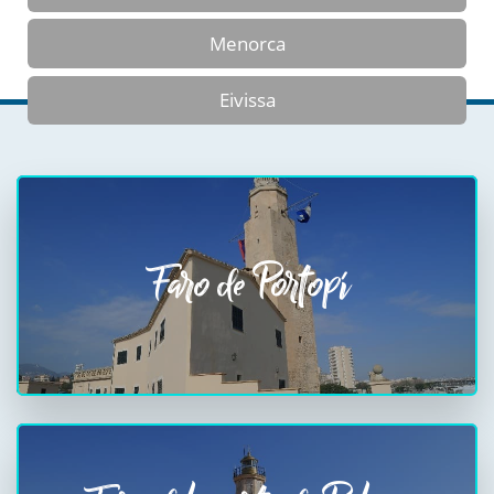
Menorca
Eivissa
Faro de Portopí