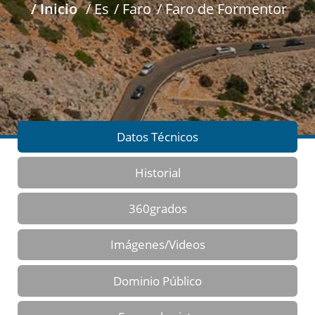
/ Inicio
/ Es
/ Faro
/ Faro de Formentor
Datos Técnicos
Historial
360grados
Imágenes/Videos
Dominio Público