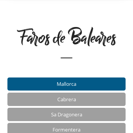
Faros de Baleares
Mallorca
Cabrera
Sa Dragonera
Formentera