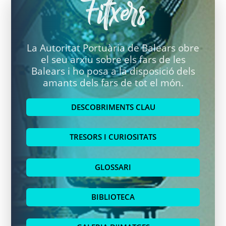
Fitxers
La Autoritat Portuària de Balears obre
el seu arxiu sobre els fars de les
Balears i ho posa a la disposició dels
amants dels fars de tot el món.
DESCOBRIMENTS CLAU
TRESORS I CURIOSITATS
GLOSSARI
BIBLIOTECA