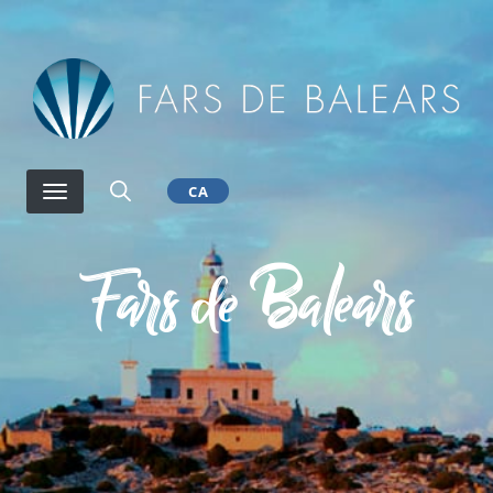
Vés
al
contingut
CA
Fars de Balears