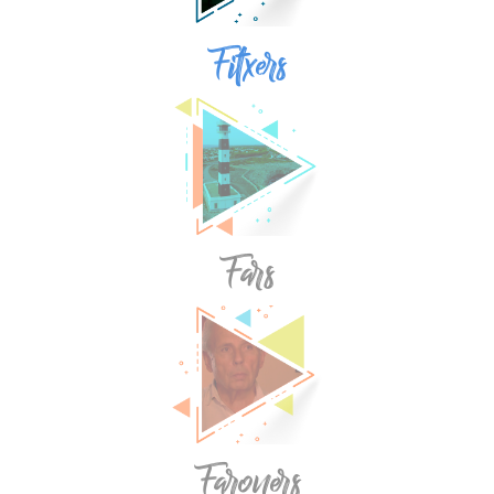
Fitxers
Fars
Faroners