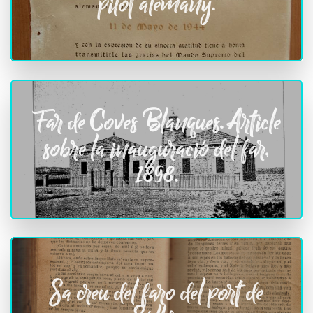
pilot alemany.
Far de Coves Blanques. Article
sobre la inauguració del far,
1898.
Sa creu del faro del port de