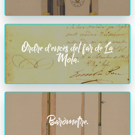
Ordre d'encès del far de La
Mola.
Baròmetre.