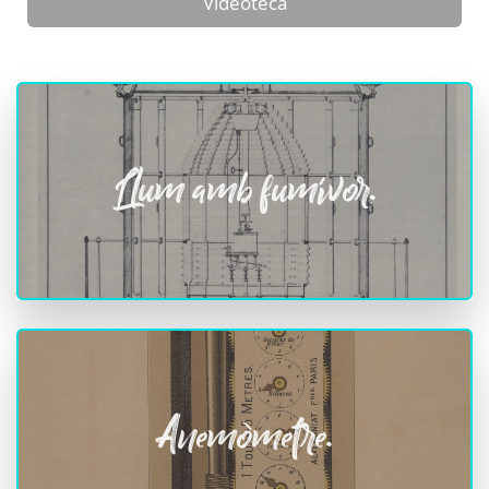
Videoteca
Llum amb fumívor.
Anemòmetre.