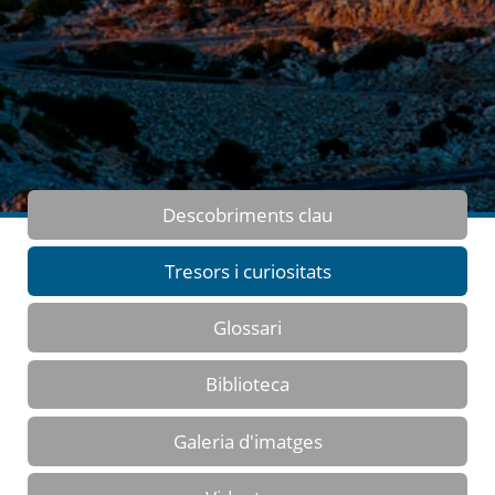
Descobriments clau
Tresors i curiositats
Glossari
Biblioteca
Galeria d'imatges