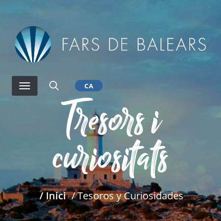
Vés
al
contingut
CA
Tresors i
curiositats
/ Inici
/ Tesoros y Curiosidades