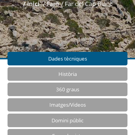
/ Inici
/ Faro
/ Far del Cap Blanc
Dades tècniques
Història
360 graus
Imatges/Videos
Domini públic