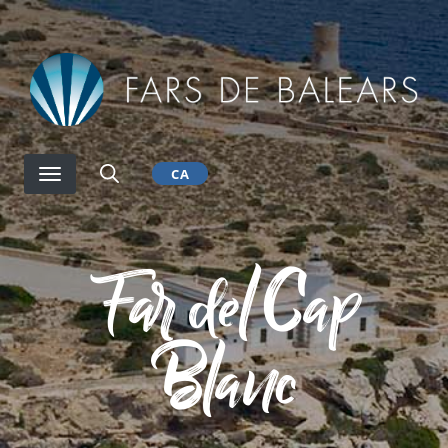
Vés
al
contingut
CA
Far del Cap
Blanc