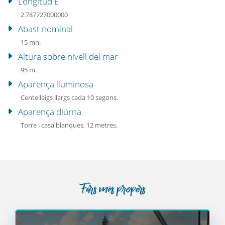
Longitud E
2.787727000000
Abast nominal
15 mn.
Altura sobre nivell del mar
95 m.
Aparença lluminosa
Centelleigs llargs cada 10 segons.
Aparença diürna
Torre i casa blanques, 12 metres.
Fars més propers