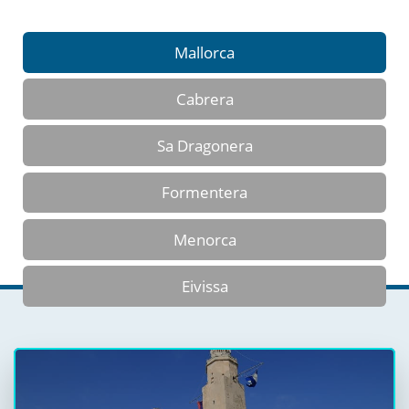
Mallorca
Cabrera
Sa Dragonera
Formentera
Menorca
Eivissa